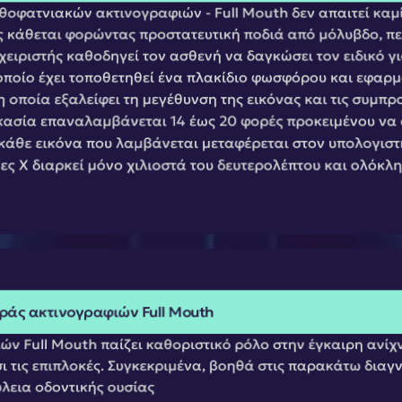
θοφατνιακών ακτινογραφιών - Full Mouth δεν απαιτεί καμί
 κάθεται φορώντας προστατευτική ποδιά από μόλυβδο, περι
χειριστής καθοδηγεί τον ασθενή να δαγκώσει τον ειδικό γ
ποίο έχει τοποθετηθεί ένα πλακίδιο φωσφόρου και εφαρμό
οποία εξαλείφει τη μεγέθυνση της εικόνας και τις συμπροβ
κασία επαναλαμβάνεται 14 έως 20 φορές προκειμένου να α
άθε εικόνα που λαμβάνεται μεταφέρεται στον υπολογιστή
ες Χ διαρκεί μόνο χιλιοστά του δευτερολέπτου και ολόκλη
ράς ακτινογραφιών Full Mouth
ών Full Mouth παίζει καθοριστικό ρόλο στην έγκαιρη ανίχ
 τις επιπλοκές. Συγκεκριμένα, βοηθά στις παρακάτω διαγ
λεια οδοντικής ουσίας