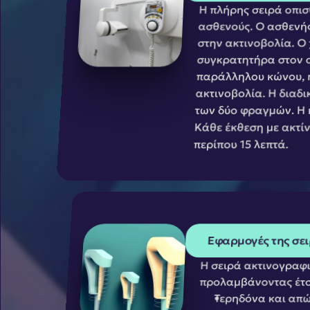
Η πλήρης σειρά οπισ
ασθενούς. Ο ασθενής
στην ακτινοβολία. Ο 
συγκρατητήρα στον ο
παράλληλου κώνου, η 
ακτινοβολία. Η διαδι
των δύο φραγμών. Η κ
Κάθε έκθεση με ακτίν
περίπου 15 λεπτά. 
Εφαρμογές της σει
Η σειρά ακτινογραφι
προλαμβάνοντας έτσι
Τερηδόνα και απώ