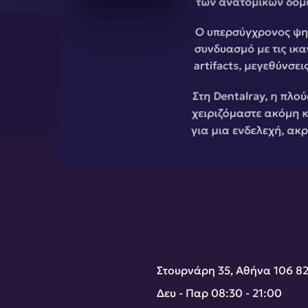
των ανατομικών δομώ
Ο υπερσύγχρονος ψηφ
συνδυασμό με τις ικ
artifacts, μεγεθύνσει
Στη Dentalray, η πλού
χειριζόμαστε ακόμη κ
για μια ενδελεχή, ακ
Στουρνάρη 35, Αθήνα 106 8
Δευ - Παρ 08:30 - 21:00