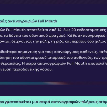
ράς ακτινογραφιών Full Mouth
ν Full Mouth αποτελείται από 14  έως 20 ενδοστοματικές 
 τα δόντια του οδοντικού φραγμού. Κάθε ακτινογραφικό 
ντια, δείχνοντας την μύλη, τη ρίζα και περίπου δύο χιλιο
 ιδιαίτερα σημαντική για τους καινούργιους ασθενείς, καθ
πηση του οδοντιατρικού ιστορικού του ασθενούς, των τρ
εραπείας. Η σειρά ακτινογραφιών Full Mouth αποτελεί θ
χνευση περιοδοντικής νόσου.
ραγματοποιείται μια σειρά ακτινογραφιών πλήρους στόμ