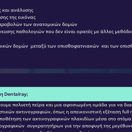
ς και ανάλυσης
σης της εικόνας
προβολών των ανατομικών δομών
ευσης παθολογιών που δεν είναι ορατές με άλλες μεθόδου
ικών δομών  μεταξύ των οπισθοφατνιακών  και των οπισθ
τη Dentalray;
έτουμε πολυετή πείρα και μια αφοσιωμένη ομάδα για να δι
ικών ακτινογραφιών, όπως η απεικονιστική εξέταση full 
τοποθέτηση των ακτινογραφικών πλακιδίων μέσα στο στόμα 
ογραφικών  συγκρατητήρων για την αποφυγή της μεγέθυνσ