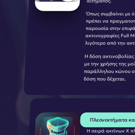
αιτήματος.
Όπως συμβαίνει με όλ
πρέπει να πραγματοπ
παρουσία στην επιφάν
ακτινογραφίες Full M
λιγότερο από την ακ
Η δόση ακτινοβολίας 
με την χρήσης της μο
παράλληλου κώνου ο ε
δόση που δέχεται.
Πλεονεκτήματα και
Η σειρά ακτίνων Χ πλ