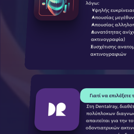
λόγω:
Υψηλής ευκρίνεια
Απουσίας μεγέθυν
Απουσίας αλληλο
Δυνατότητας ανίχν
ακτινογραφία)
Συσχέτισης ανατομ
ακτινογραφιών
Γιατί να επιλέξετε 
Στη Dentalray, διαθ
πολύπλοκων διαγνωστ
απαιτείται για την 
οδοντιατρικών ακτιν