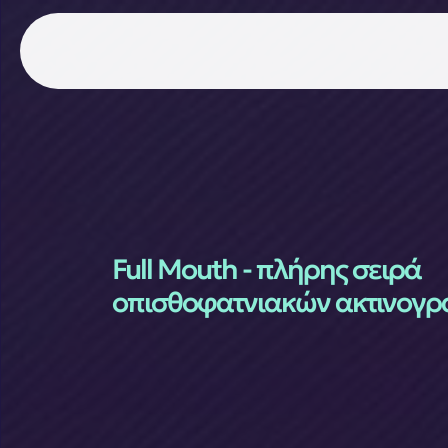
Full Mouth - πλήρης σειρά 
οπισθοφατνιακών ακτινογ