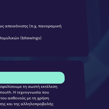
ς απεικόνισης (π.χ. πανοραμική 
ομυλικών (bitewings) 
ασφαλίσουμε τη σωστή εκτέλεση 
mouth. Η τεχνογνωσία που 
του ασθενούς με τη χρήση 
ης και της αλληλοπροβολής 