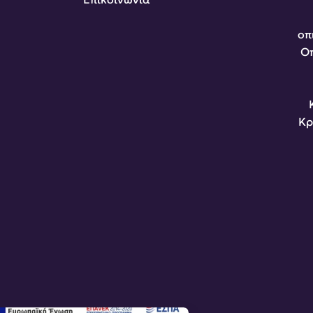
οπ
Οπ
Κρ