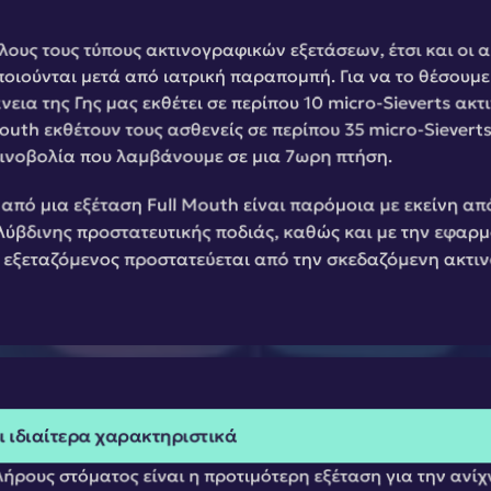
ους τους τύπους ακτινογραφικών εξετάσεων, έτσι και οι ακ
οιούνται μετά από ιατρική παραπομπή. Για να το θέσουμε 
εια της Γης μας εκθέτει σε περίπου 10 micro-Sieverts ακτ
outh εκθέτουν τους ασθενείς σε περίπου 35 micro-Sieverts
τινοβολία που λαμβάνουμε σε μια 7ωρη πτήση.
από μια εξέταση Full Mouth είναι παρόμοια με εκείνη απ
λύβδινης προστατευτικής ποδιάς, καθώς και με την εφαρμο
ξεταζόμενος προστατεύεται από την σκεδαζόμενη ακτινο
 ιδιαίτερα χαρακτηριστικά
ήρους στόματος είναι η προτιμότερη εξέταση για την ανίχ