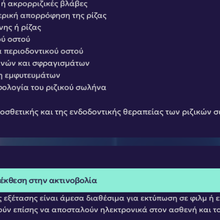
 ή ακρορριζικές βλάβες
ερική απορρόφηση της ρίζας
ης ή ρίζας
ύ οστού
 περιοδοντικού οστού
ανών και σφραγισμάτων
 εμφυτευμάτων
φολογία του ριζικού σωλήνα
οσθετικής και της ενδοδοντικής θεραπείας των ριζικών
έκθεση στην ακτινοβολία
 εξέτασης είναι άμεσα διαθέσιμα για εκτύπωση σε φιλμ ή ε
ν επίσης να αποσταλούν ηλεκτρονικά στον ασθενή και τον