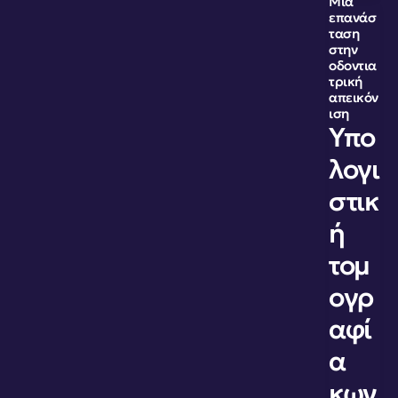
Μια 
επανάσ
ταση 
στην 
οδοντια
τρική 
απεικόν
ιση
Υπο
λογι
στικ
ή 
τομ
ογρ
αφί
α 
κων