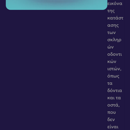
εικόνα 
της 
κατάστ
ασης 
των 
σκληρ
ών 
οδοντι
κών 
ιστών, 
όπως 
τα 
δόντια 
και τα 
οστά, 
που 
δεν 
είναι 