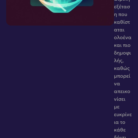
εξέτασ
η που 
καθίστ
αται 
ολοένα 
και πιο 
δημοφι
λής, 
καθώς 
μπορεί 
να 
απεικο
νίσει 
με 
ευκρίνε
ια το 
κάθε 
δόντι 