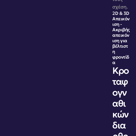
σχέση. 
2D & 3D 
Απεικόν
ιση - 
Ακριβής 
απεικόν
ιση για 
βέλτιστ
η 
φροντίδ
α
Κρο
ταφ
ογν
αθι
κών 
δια