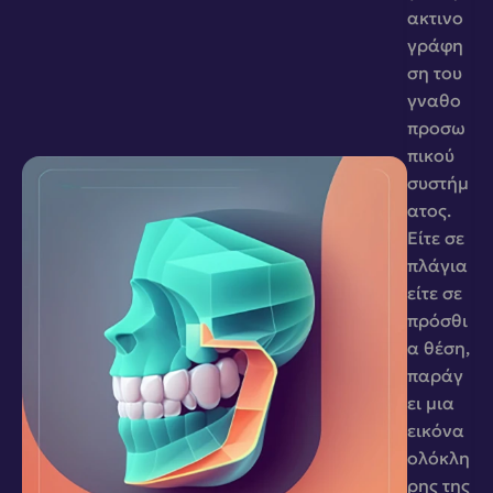
ακτινο
γράφη
ση του 
γναθο
προσω
πικού 
συστήμ
ατος. 
Είτε σε 
πλάγια 
είτε σε 
πρόσθι
α θέση, 
παράγ
ει μια 
εικόνα 
ολόκλη
ρης της 