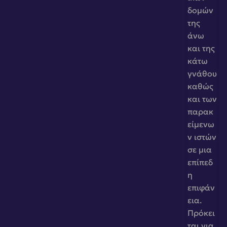
δομών 
της 
άνω 
και της 
κάτω 
γνάθου 
καθώς 
και των 
παρακ
είμενω
ν ιστών 
σε μια 
επίπεδ
η 
επιφάν
εια. 
Πρόκει
ται για 