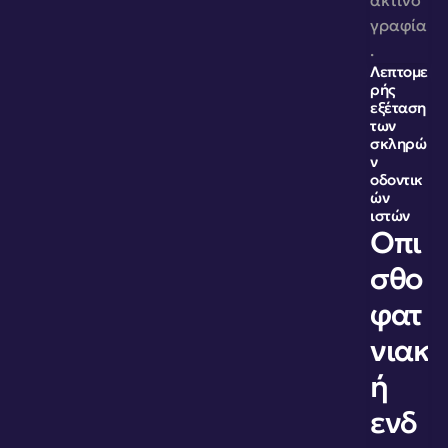
ακτινο
γραφία
.
Λεπτομε
ρής 
εξέταση 
των 
σκληρώ
ν 
οδοντικ
ών 
ιστών
Οπι
σθο
φατ
νιακ
ή 
ενδ