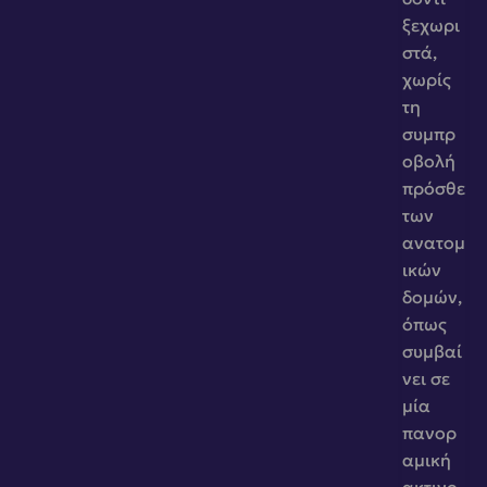
ξεχωρι
στά, 
χωρίς 
τη 
συμπρ
οβολή 
πρόσθε
των 
ανατομ
ικών 
δομών, 
όπως 
συμβαί
νει σε 
μία 
πανορ
αμική 