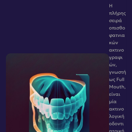
Η 
πλήρης 
σειρά 
οπισθο
φατνια
κών 
ακτινο
γραφι
ών, 
γνωστή 
ως Full 
Mouth, 
είναι 
μία 
ακτινο
λογική 
οδοντι
ατρική 