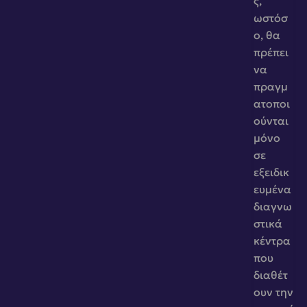
ς, 
ωστόσ
ο, θα 
πρέπει 
να 
πραγμ
ατοποι
ούνται 
μόνο 
σε 
εξειδικ
ευμένα 
διαγνω
στικά 
κέντρα 
που 
διαθέτ
ουν την 