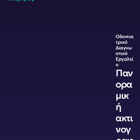
Οδοντια
τρικό 
Διαγνω
στικό 
Εργαλεί
ο
Παν
ορα
μικ
ή 
ακτι
νογ