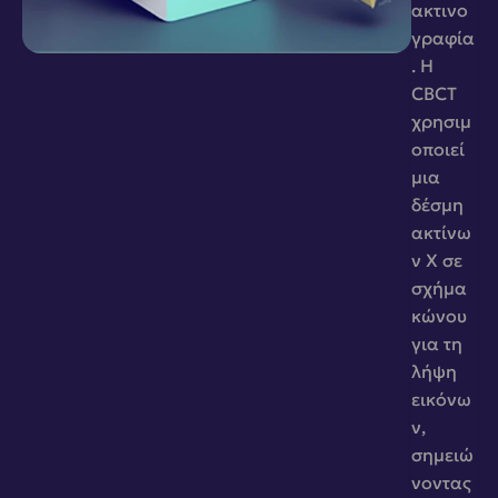
ακτινο
γραφία 
. Η 
CBCT 
χρησιμ
οποιεί 
μια 
δέσμη 
ακτίνω
ν Χ σε 
σχήμα 
κώνου 
για τη 
λήψη 
εικόνω
ν, 
σημειώ
νοντας 