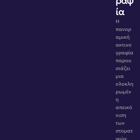
ραφ
ία
Η 
πανορ
αμική 
ακτινο
γραφία 
παρου
σιάζει 
μια 
ολοκλη
ρωμέν
η 
απεικό
νιση 
των 
στοματ
ικών 