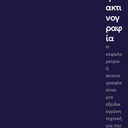
ακτι
νογ
ραφ
ία
Η 
κεφαλο
μετρικ
ή 
ακτινο
γραφία 
είναι 
μια 
εξειδικ
ευμένη 
τεχνική 
για την 