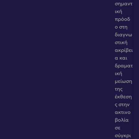
σημαντ
ική 
πρόοδ
ο στη 
διαγνω
στική 
ακρίβει
α και 
δραματ
ική 
μείωση 
της 
έκθεση
ς στην 
ακτινο
βολία 
σε 
σύγκρι