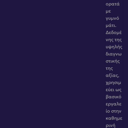
ορατά 
με 
γυμνό 
μάτι. 
Δεδομέ
νης της 
υψηλής 
διαγνω
στικής 
της 
αξίας, 
χρησιμ
εύει ως 
βασικό 
εργαλε
ίο στην 
καθημε
ρινή 