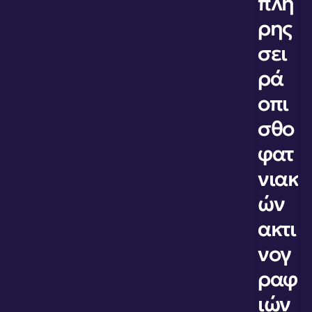
πλή
ρης 
σει
ρά 
οπι
σθο
φατ
νιακ
ών 
ακτι
νογ
ραφ
ιών