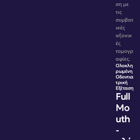
ση με 
τις 
συμβατ
ικές 
αξονικ
ές 
τομογρ
αφίες.
Ολοκλη
ρωμένη 
Οδοντια
τρική 
Εξέταση
Full 
Mo
uth 
- 