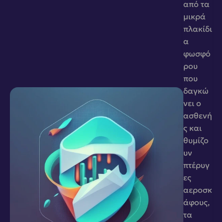
από τα 
μικρά 
πλακίδι
α 
φωσφό
ρου 
που 
δαγκώ
νει ο 
ασθενή
ς και 
θυμίζο
υν 
πτέρυγ
ες 
αεροσκ
άφους, 
τα 