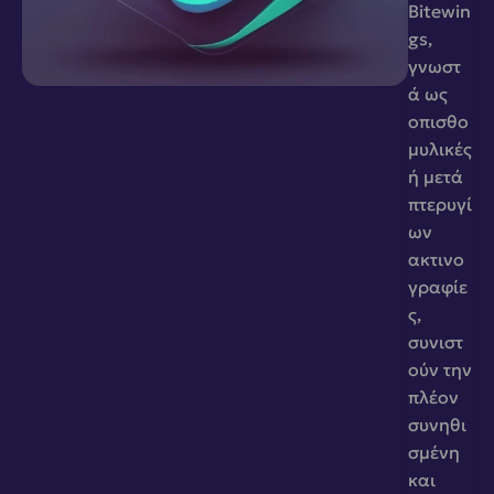
Bitewin
gs, 
γνωστ
ά ως 
οπισθο
μυλικές 
ή μετά 
πτερυγί
ων 
ακτινο
γραφίε
ς, 
συνιστ
ούν την 
πλέον 
συνηθι
σμένη 
και 