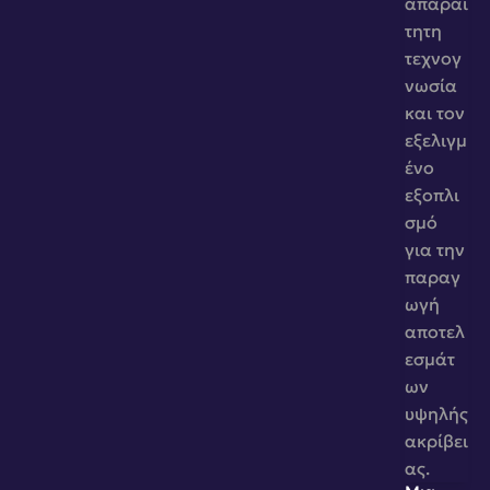
απαραί
τητη 
τεχνογ
νωσία 
και τον 
εξελιγμ
ένο 
εξοπλι
σμό 
για την 
παραγ
ωγή 
αποτελ
εσμάτ
ων 
υψηλής 
ακρίβει
ας.