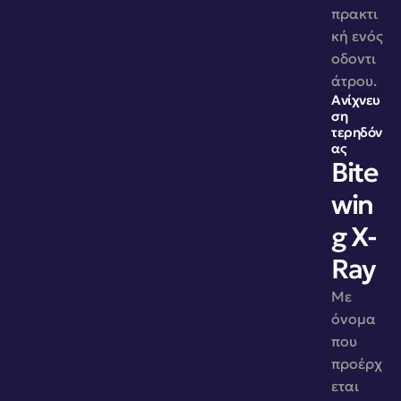
πρακτι
κή ενός 
οδοντι
άτρου.
Ανίχνευ
ση 
τερηδόν
ας
Bite
win
g X-
Ray
Με 
όνομα 
που 
προέρχ
εται 