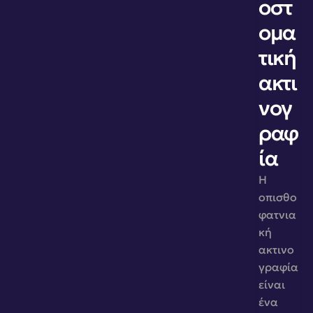
οστ
ομα
τική 
ακτι
νογ
ραφ
ία
Η 
οπισθο
φατνια
κή 
ακτινο
γραφία 
είναι 
ένα 