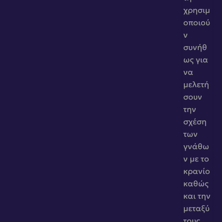
χρησιμ
οποιού
ν 
συνήθ
ως για 
να 
μελετή
σουν 
την 
σχέση 
των 
γνάθω
ν με το 
κρανίο 
καθώς 
και την 
μεταξύ 
τους 