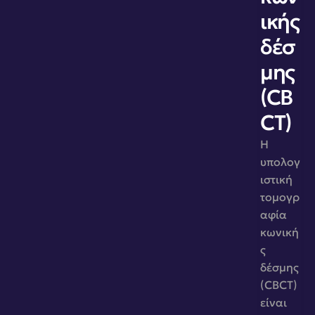
ικής 
δέσ
μης 
(CB
CT)
Η 
υπολογ
ιστική 
τομογρ
αφία 
κωνική
ς 
δέσμης 
(CBCT) 
είναι 