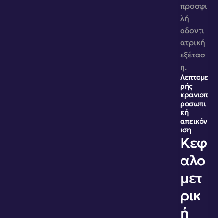
προσφι
λή 
οδοντι
ατρική 
εξέτασ
η. 
Λεπτομε
ρής 
κρανιοπ
ροσωπι
κή 
απεικόν
ιση
Κεφ
αλο
μετ
ρικ
ή 