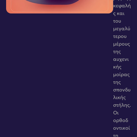
κεφαλή
ς και 
του 
μεγαλύ
τερου 
μέρους 
της 
αυχενι
κής 
μοίρας 
της 
σπονδυ
λικής 
στήλης. 
Οι 
ορθοδ
οντικοί 
τη 