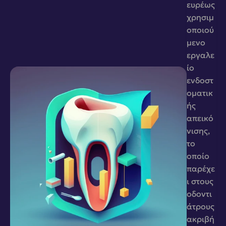
ευρέως 
χρησιμ
οποιού
μενο 
εργαλε
ίο 
ενδοστ
οματικ
ής 
απεικό
νισης, 
το 
οποίο 
παρέχε
ι στους 
οδοντι
άτρους 
ακριβή 